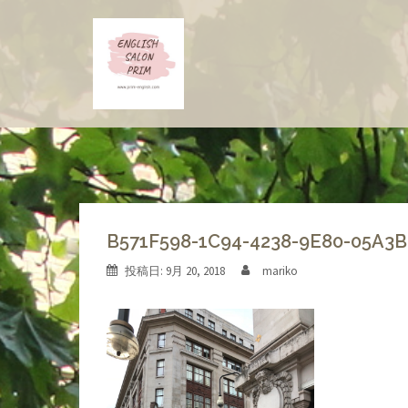
コ
ン
テ
ン
ツ
へ
ス
キ
ッ
プ
B571F598-1C94-4238-9E80-05A3
投稿日:
9月 20, 2018
mariko