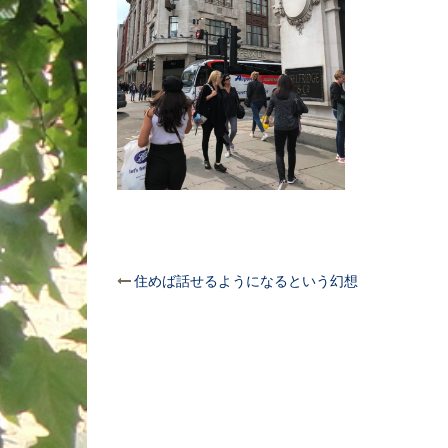
投
住めば話せるようになるという幻想
稿
ナ
ビ
ゲ
ー
シ