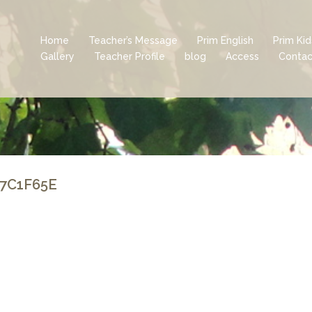
Home
Teacher’s Message
Prim English
Prim Ki
Gallery
Teacher Profile
blog
Access
Contac
B7C1F65E