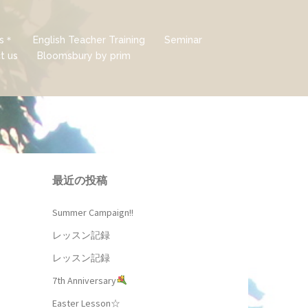
ds＊
English Teacher Training
Seminar
t us
Bloomsbury by prim
最近の投稿
Summer Campaign!!
レッスン記録
レッスン記録
7th Anniversary
Easter Lesson☆