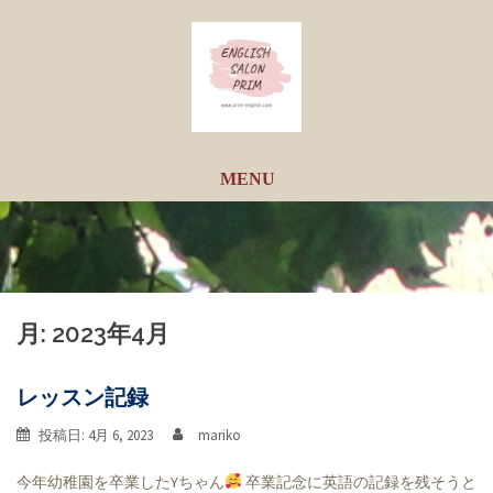
コ
ン
テ
ン
ツ
へ
ス
キ
ッ
プ
月:
2023年4月
レッスン記録
投稿日:
4月 6, 2023
mariko
今年幼稚園を卒業したYちゃん
卒業記念に英語の記録を残そうと