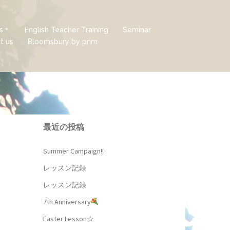
ds＊
English Teacher Training
Seminar
t us
Bloomsbury by prim
最近の投稿
Summer Campaign!!
レッスン記録
レッスン記録
7th Anniversary
Easter Lesson☆