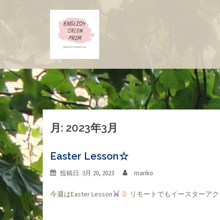
コ
ン
テ
ン
ツ
へ
ス
キ
ッ
プ
月:
2023年3月
Easter Lesson☆
投稿日:
3月 20, 2023
mariko
今週はEaster Lesson
リモートでもイースターアクティ