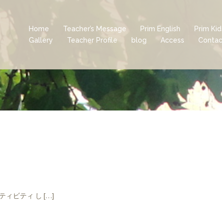
Home
Teacher’s Message
Prim English
Prim Ki
Gallery
Teacher Profile
blog
Access
Contac
ビティ し […]