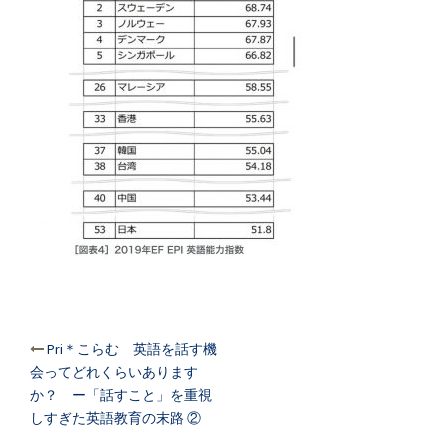
投
Pri＊こらむ 英語を話す機
稿
会ってどれくらいあります
ナ
か？ ー「話すこと」を重視
ビ
しすぎた英語教育の末路 ②
ゲ