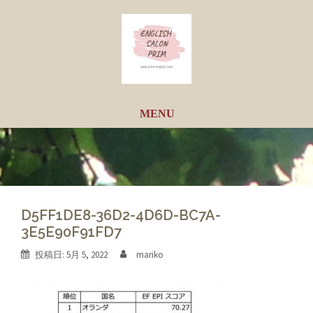
コ
ン
テ
ン
ツ
へ
ス
キ
ッ
プ
D5FF1DE8-36D2-4D6D-BC7A-
3E5E90F91FD7
投稿日:
5月 5, 2022
mariko