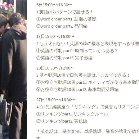
6日15:00〜/16:30〜
1.英語は2パターンで話せる！
①word order part1. 語順の基礎
②word order part2. 品詞編
13日15:00〜/16:30〜
2.もう迷わない！英語の時の概念と表現をすっきり
①英語の時制 part1. 時制っていくつある？
②英語の時制 part2. 完了形編
20日10:30〜/12:00〜
3.基本動詞10個で日常英会話はここまでできる！
①お役立ち動詞10個 part1. ネイティヴが使う基本動
②お役立ち動詞10個 part2. 基本動詞活用編
27日 15:00〜/16:30〜
4.☆特別編講座☆「リンキング」で発音もリスニン
①リンキングpart1.リンキングルール
②リンキングpart2. 実践編
＊英会話は、基本文法、単語熟語、発音の強化で総
す。