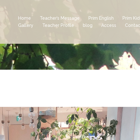
Home
Teacher’s Message
Prim English
Prim Ki
Gallery
Teacher Profile
blog
Access
Contac