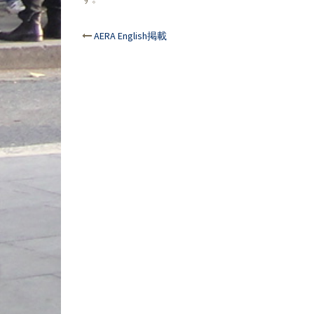
投
AERA English掲載
稿
ナ
ビ
ゲ
ー
シ
ョ
ン