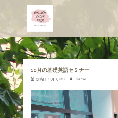
コ
ン
テ
ン
ツ
へ
ス
キ
ッ
プ
10月の基礎英語セミナー
投稿日:
10月 2, 2018
mariko