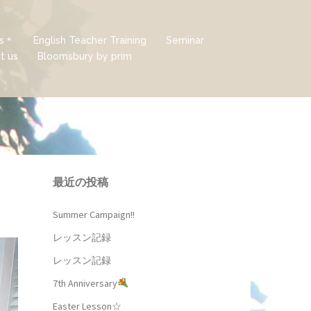
ds＊
English Teacher Training
Seminar
t us
Bloomsbury by prim
最近の投稿
Summer Campaign!!
レッスン記録
レッスン記録
7th Anniversary
Easter Lesson☆