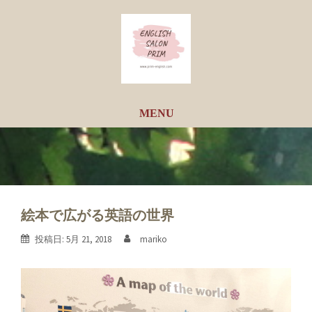
コ
ン
テ
ン
ツ
へ
ス
キ
ッ
プ
絵本で広がる英語の世界
投稿日:
5月 21, 2018
mariko