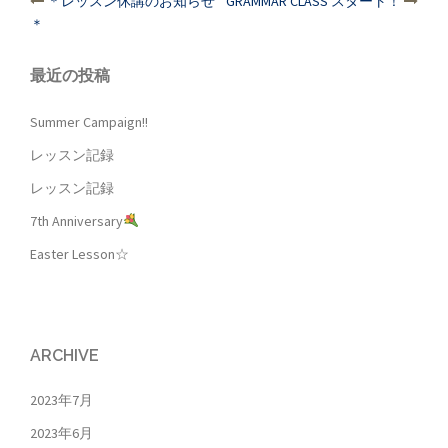
投
＊レッスン休講のお知らせ
GRAMMAR CLASS スタート！
稿
＊
ナ
ビ
最近の投稿
ゲ
ー
Summer Campaign!!
シ
レッスン記録
ョ
レッスン記録
ン
7th Anniversary
Easter Lesson☆
ARCHIVE
2023年7月
2023年6月