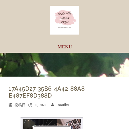
コ
ン
テ
ン
ツ
へ
ス
キ
ッ
プ
17A45D27-35B6-4A42-88A8-
E487EF8D388D
投稿日:
1月 30, 2020
mariko