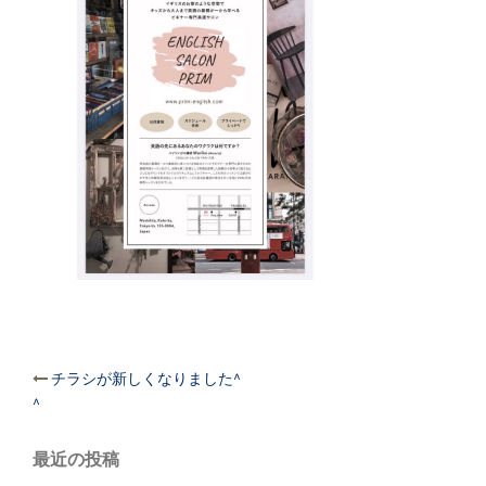
投
チラシが新しくなりました^
稿
^
ナ
ビ
最近の投稿
ゲ