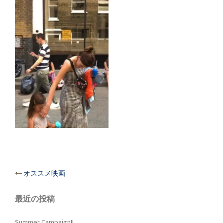
投
オススメ映画
稿
ナ
最近の投稿
ビ
ゲ
Summer Campaign!!