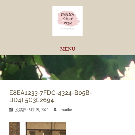
コ
ン
テ
ン
ツ
へ
ス
キ
ッ
プ
E8EA1233-7FDC-4324-B05B-
BD4F5C3E2694
投稿日:
5月 25, 2020
mariko